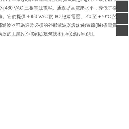
用的
480 VAC
三相電源電壓。通過提高電壓水平，降低了從
客服
。它們提供
4000 VAC
的
I/O
絕緣電壓、
-40
至
+70
°
C
的
電話
內(nèi)部濾波器可為通常必須的外部濾波器設(shè)置節(jié)省寶貴
掃碼
加微信
泛的工業(yè)和家庭
/
建筑技術(shù)應(yīng)用。
回到
頂部