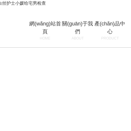
,白丝护士小媛给宅男检查
網(wǎng)站首
關(guān)于我
產(chǎn)品中
頁
們
心
HOME
ABOUT
PRODUCT