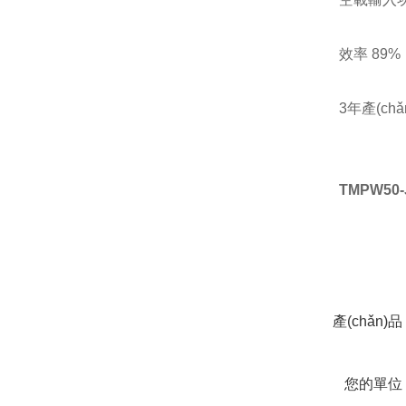
效率
89%
3
年產(ch
TMPW50
在線咨
產(chǎn)
您的單位