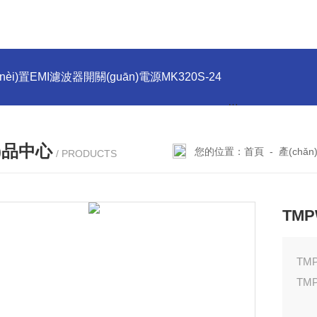
(nèi)置EMI濾波器開關(guān)電源MK320S-24
PMMK130S-12
n)品中心
您的位置：
首頁
-
產(chǎ
/ PRODUCTS
TMP
TM
TMP