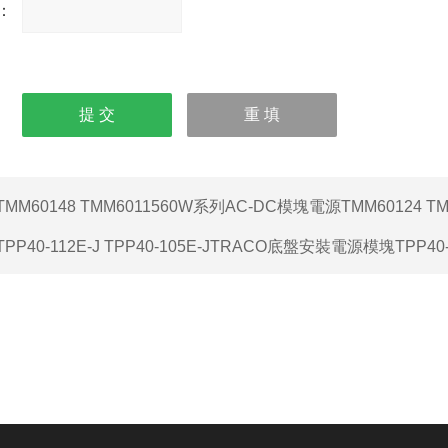
：
請輸
入計
算結(jié)果（填寫阿拉
伯?dāng)?shù)字），
如：三加四=7
TMM60148 TMM6011560W系列AC-DC模塊電源TMM60124 TM
TPP40-112E-J TPP40-105E-JTRACO底盤安裝電源模塊TPP40-