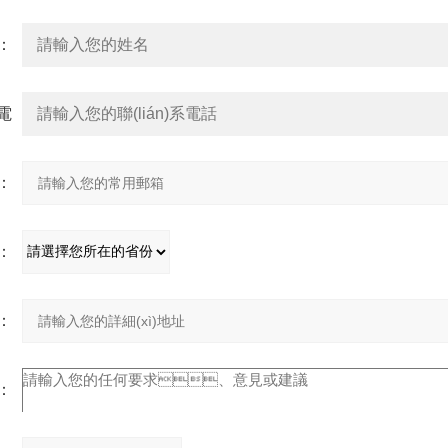
：
系電
：
：
：
址：
：