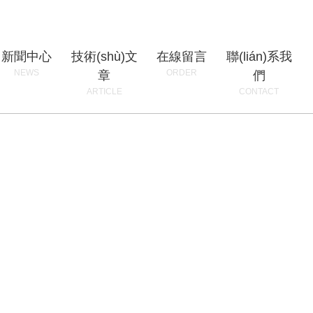
新聞中心
技術(shù)文
在線留言
聯(lián)系我
NEWS
ORDER
章
們
ARTICLE
CONTACT