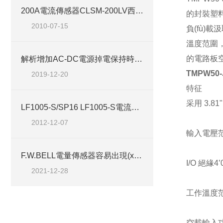
200A電流傳感器CLSM-200LV西安浩南電子科技商
的封裝塑料
2010-07-15
負(fù)載汲
溫度范圍
的電路板空間
解析增加AC-DC電源掉電保持時間的簡單方法
TMPW50
2019-12-20
特征
采用
3.81"
LF1005-S/SP16 LF1005-S電流傳感器的應(yīng)用
2012-12-07
輸入電壓
F.W.BELL電量傳感器容易出現(xiàn)的故障主要有哪幾種
I/O
絕緣
4
’
2021-12-28
工作溫度
空載輸入