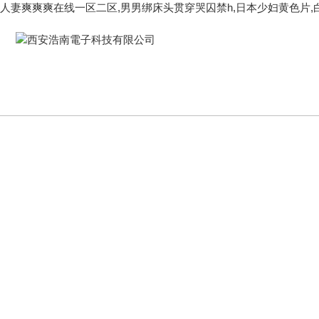
人妻爽爽爽在线一区二区,男男绑床头贯穿哭囚禁h,日本少妇黄色片