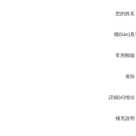
您的姓名
聯(lián)
話
常用郵箱
省份
詳細(xì)地
補充說明