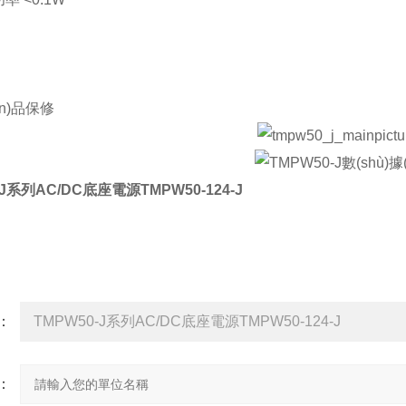
ǎn)品保修
-J系列AC/DC底座電源TMPW50-124-J
詢
品：
：