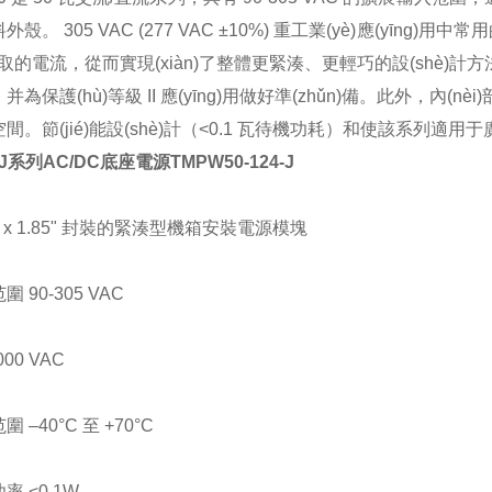
外殼。
305 VAC (277 VAC
±
10%)
重工業(yè)應(yīng)用中常
取的電流，從而實現(xiàn)了整體更緊湊、更輕巧的設(shè)計方法
，并為保護(hù)等級
II
應(yīng)用做好準(zhǔn)備。此外，
。節(jié)能設(shè)計（
<0.1
瓦待機功耗）和使該系列適用于廣
-J系列AC/DC底座電源TMPW50-124-J
 x 1.85"
封裝的緊湊型機箱安裝電源模塊
范圍
90-305 VAC
000 VAC
范圍
–
40
°
C
至
+70
°
C
功率
<0.1W