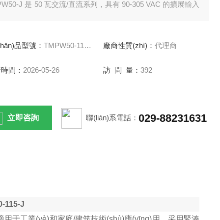
PW50-J 是 50 瓦交流/直流系列，具有 90-305 VAC 的擴展輸入
，適用于工業(yè)和家庭/建筑技術(shù)應(yīng)用，采用緊湊
塑料外殼。 305 VAC (277 VAC ±10%) 重工業(yè)應(yīng)
chǎn)品型號：
TMPW50-112-J TMPW50-115-J
廠商性質(zhì)：
代理商
常用的 480 VAC 三相電源電壓。
新時間：
2026-05-26
訪 問 量：
392
029-88231631
立即咨詢
聯(lián)系電話：
-1
15
-J
用于工業(yè)和家庭
/
建筑技術(shù)應(yīng)用，采用緊湊