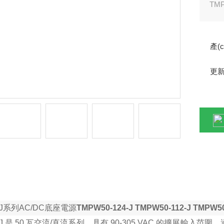
TM
范圍
的封裝
產(
用中
更
ǎn)品詳情
J
系列
AC/DC
底座電源
TMPW50-124-J
TMPW50-1
12
-J
TMPW50
J
是
50
瓦交流
/
直流系列，具有
90-305 VAC
的擴展輸入范圍，適